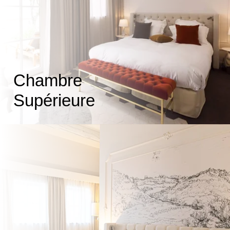
ACCUEIL
CHAMBRES
RESTAURANT
SPA
SÉMINAIRES
SERVICES
Chambre
OFFRES
PHOTOS
Supérieure
CONTACT
COFFRETS
ENGLISH VERSION
Tel. :
+33 4 82 78 08 80
Email :
reservation@herbesblanches.com