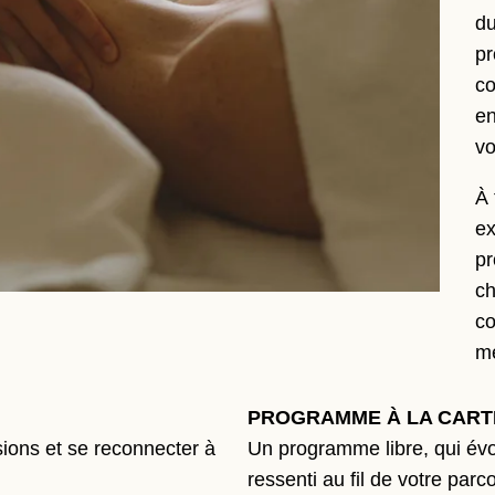
du
pr
co
en
vo
À 
ex
pr
ACCUEIL
ch
CHAMBRES
co
RESTAURANT
me
SPA
PROGRAMME À LA CAR
SÉMINAIRES
sions et se reconnecter à
Un programme libre, qui évo
SERVICES
ressenti au fil de votre parc