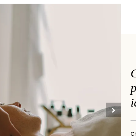
C
i
C