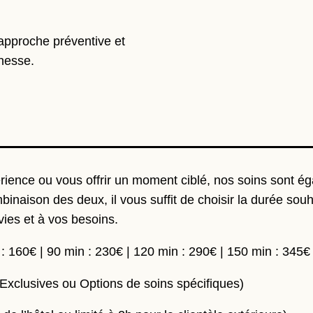
OFFRES
PHOTOS
e approche préventive et
CONTACT
nesse.
COFFRETS
ENGLISH VERSION
Tel. :
+33 4 82 78 08 80
Email :
reservation@herbesblanches.com
rience ou vous offrir un moment ciblé, nos soins sont ég
inaison des deux, il vous suffit de choisir la durée sou
ies et à vos besoins.
 : 160€ | 90 min : 230€ | 120 min : 290€ | 150 min : 345€
 Exclusives ou Options de soins spécifiques)