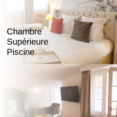
ACCUEIL
CHAMBRES
RESTAURANT
SPA
SÉMINAIRES
Chambre
SERVICES
Supérieure
OFFRES
PHOTOS
Piscine
CONTACT
COFFRETS
ENGLISH VERSION
Tel. :
+33 4 82 78 08 80
Email :
reservation@herbesblanches.com