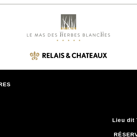
RES
Lieu di
RÉSER