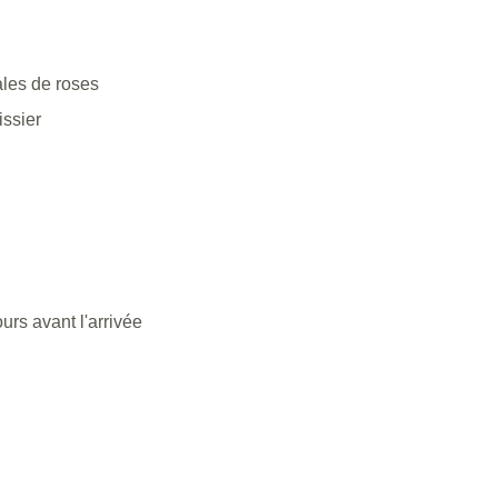
ACCUEIL
CHAMBRES
RESTAURANT
les de roses
issier
SPA
SÉMINAIRES
SERVICES
OFFRES
PHOTOS
CONTACT
urs avant l'arrivée
COFFRETS
ENGLISH VERSION
Tel. :
+33 4 82 78 08 80
Email :
reservation@herbesblanches.com